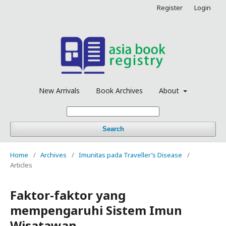
Register
Login
New Arrivals
Book Archives
About
Search
Home
/
Archives
/
Imunitas pada Traveller’s Disease
/
Articles
Faktor-faktor yang
mempengaruhi Sistem Imun
Wisatawan